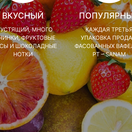
ВКУСНЫЙ
ПОПУЛЯРН
РУСТЯЩИЙ, МНОГО
КАЖДАЯ ТРЕТЬ
ЧИНКИ, ФРУКТОВЫЕ
УПАКОВКА ПРОД
УСЫ И ШОКОЛАДНЫЕ
ФАСОВАННЫХ ВАФЕ
НОТКИ
РТ – SANAM