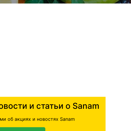
овости и статьи о Sanam
ми об акциях и новостях Sanam