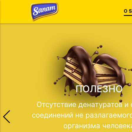
О 
ОРИГИНАЛЬН
Сложность технологиче
исполнения позволяет до
вкусовое сочетание перво
конфеты