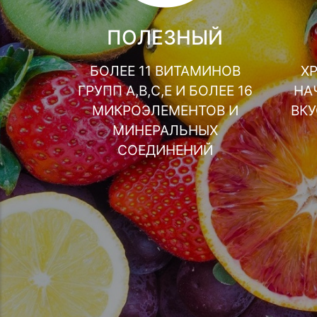
ПОЛЕЗНЫЙ
БОЛЕЕ 11 ВИТАМИНОВ
Х
ГРУПП А,В,С,Е И БОЛЕЕ 16
НА
МИКРОЭЛЕМЕНТОВ И
ВК
МИНЕРАЛЬНЫХ
СОЕДИНЕНИЙ